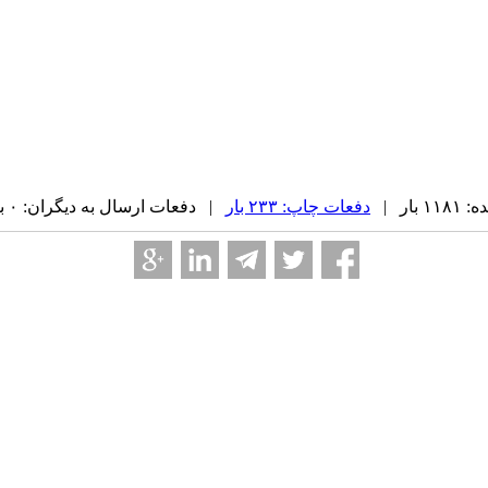
بار |
دفعات چاپ: ۲۳۳ بار
| دفعات ارسال به دیگران: ۰ بار |