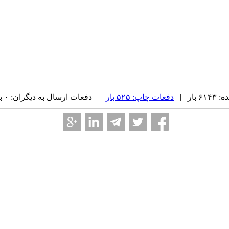
بار |
دفعات چاپ: ۵۲۵ بار
| دفعات ارسال به دیگران: ۰ بار |