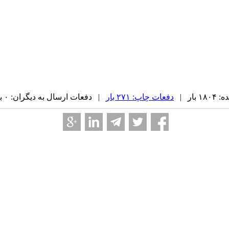
بار |
دفعات چاپ: ۲۷۱ بار
| دفعات ارسال به دیگران: ۰ بار |