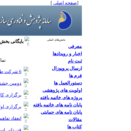
[
صفحه اصلی
]
بخش‌های اصلی
بایگانی بخش
معرفی
اخبار و رویدادها
نما
ثبت نام
ارسال پروپوزال
6 شرکت طرف قرارداد سازمان آب و برق خوزستان، کاندیدای دریافت جایزه ملی مدیریت فناوری شدند
فرم ها
دستورالعمل ها
دومین جشنو
اولویت های پژوهشی
برگزاری کا
پروژه های خاتمه یافته
پایان نامه های خاتمه یافته
برگزاری اولین
پایان نامه های حمایتی
انعقاد تفا
مقالات
کتاب ها
قدردانی است