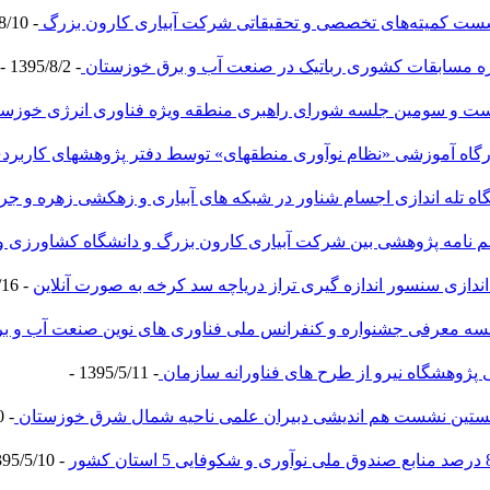
ست کمیته‌های تخصصی و تحقیقاتی شرکت آبیاری کارون بزرگ
- 1395/8/10 -
ه مسابقات کشوری رباتیک در صنعت آب و برق خوزستان
- 1395/8/2 -
ست و سومین جلسه شورای راهبری منطقه ویژه فناوری انرژی خوزس
زشی «نظام نوآوری منطقه‎ای» توسط دفتر پژوهش‎های کاربردی
اه تله اندازی اجسام شناور در شبکه های آبیاری و زهکشی زهره و جر
م نامه پژوهشی بین شرکت آبیاری کارون بزرگ و دانشگاه کشاورزی و
ندازی سنسور اندازه گیری تراز دریاچه سد کرخه به صورت آنلاین
- 1395/6/16 -
سه معرفی جشنواره و کنفرانس ملی فناوری های نوین صنعت آب و ب
 پژوهشگاه نیرو از طرح های فناورانه سازمان
- 1395/5/11 -
ستین نشست هم اندیشی دبیران علمی ناحیه شمال شرق خوزستان
- 1395/5/10 -
- 1395/5/10 -