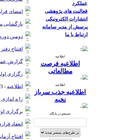
عملکرد
فعالیت های پژوهشی
امضای قرارد
انتشارات الکترونیکی
بازگشایی سا
پرسش از مدیر سامانه
ارتباط با ما
دومین دوره
افتتاح دفتر
اطلاعیه
گزارش عملکرد
اطلاعیه فرصت
مطالعاتی
رگزاری اول
اطلاعیه
اطلاعیه
- 1396/7/3 -
اطلاعیه جذب سرباز
نخبه
را ه اندازی ساما
برگزاری او
جستجو در پایگاه
انعقاد قرار
افتتاح آزما