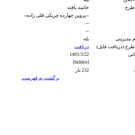
طرح
خاتمه یافته
--پروین چهارده چریکی قلی زاده--
--
--
م مدیریتی
بله
 طرح (دریافت فایل)
دریافت
1401/3/22
انی
[hidden]
232 بار
برگشت به فهرست