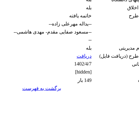
اخلاق
بله
طرح
خاتمه یافته
--یداله مهرعلی زاده--
--مسعود صفایی مقدم- مهدی هاشمی--
--
م مدیریتی
بله
 طرح (دریافت فایل)
دریافت
1402/4/7
انی
[hidden]
149 بار
برگشت به فهرست